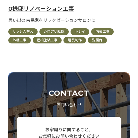
O様邸リノベーション工事
思い出の古民家をリラクゼーションサロンに
サッシ入替え
シロアリ駆除
トレイ
内装工事
外構工事
屋根塗装工事
建具制作
洗面台
CONTACT
お問い合わせ
お家周りに関すること、
お気軽にお問い合わせください